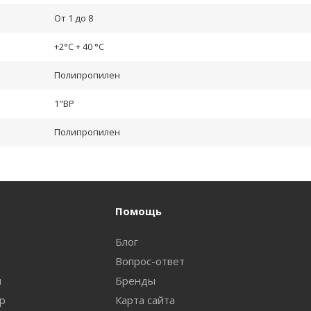
От 1 до 8
+2°С + 40 °С
Полипропилен
1"ВР
Полипропилен
Помощь
Блог
Вопрос-ответ
и
Бренды
ар
Карта сайта