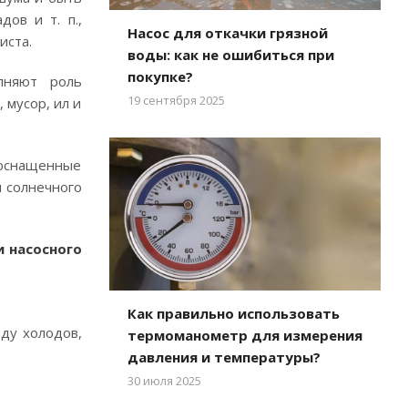
ов и т. п.,
Насос для откачки грязной
иста.
воды: как не ошибиться при
покупке?
лняют роль
19 сентября 2025
 мусор, ил и
 оснащенные
и солнечного
 насосного
Как правильно использовать
оду холодов,
термоманометр для измерения
давления и температуры?
30 июля 2025