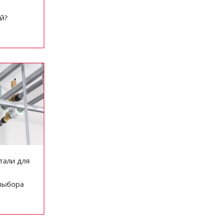
й?
тали для
выбора