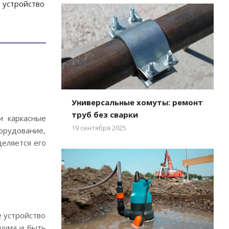
 устройство
Универсальные хомуты: ремонт
труб без сварки
и каркасные
19 сентября 2025
борудование,
еляется его
 устройство
шума и быть