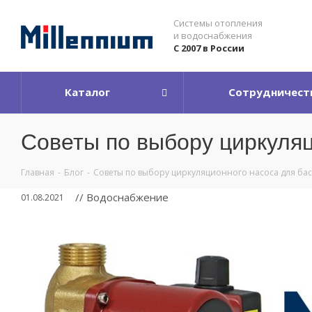
Системы отопления
и водоснабжения
С 2007 в России
Каталог
Сотрудничест
Советы по выбору циркуляц
Главная
-
Блог
-
Советы по выбору циркуляционного насоса для ба
// Водоснабжение
01.08.2021