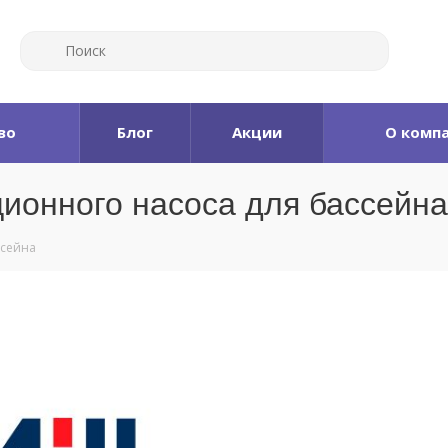
во
Блог
Акции
О комп
ионного насоса для бассейна
ссейна