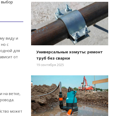
й выбор
му виду и
 но с
годной для
Универсальные хомуты: ремонт
ависит от
труб без сварки
19 сентября 2025
и на ветке,
провода.
йство может