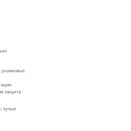
ько
 роликовые.
тации.
ая защита.
, лучше