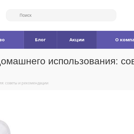
во
Блог
Акции
О комп
домашнего использования: со
ия: советы и рекомендации