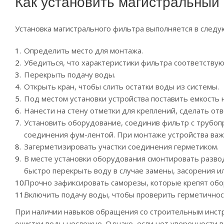
Как установить магистральный
Установка магистрального фильтра выполняется в след
Определить место для монтажа.
Убедиться, что характеристики фильтра соответству
Перекрыть подачу воды.
Открыть кран, чтобы слить остатки воды из системы.
Под местом установки устройства поставить емкость на
Нанести на стену отметки для креплений, сделать от
Установить оборудование, соединив фильтр с трубо
соединения фум-лентой. При монтаже устройства важн
Загерметизировать участки соединения герметиком.
В месте установки оборудования смонтировать развод
быстро перекрыть воду в случае замены, засорения ил
Прочно зафиксировать саморезы, которые крепят обо
Включить подачу воды, чтобы проверить герметичнос
При наличии навыков обращения со строительным инст
очистки воды несложно. Однако, если нет уверенности в