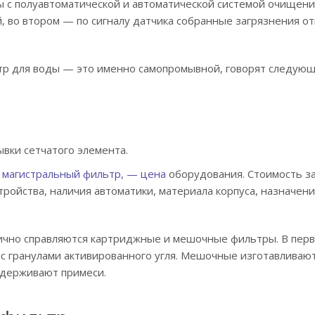
с полуавтоматической и автоматической системой очищени
й, во втором — по сигналу датчика собранные загрязнения о
ьтр для воды — это именно самопромывной, говорят следую
вки сетчатого элемента.
магистральный фильтр, — цена
оборудования. Стоимость за
тройства, наличия автоматики, материала корпуса, назначени
ично справляются картриджные и мешочные фильтры. В пер
с гранулами активированного угля. Мешочные изготавливают
адерживают примеси.