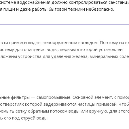
 системе водоснабжения должно контролироваться санстанц
ия пищи и даже работы бытовой техники небезопасно.
се эти примеси видны невооруженным взглядом. Поэтому на в
истему для очищения воды, первым в которой установлен
оложены устройства для удаления железа, минеральных соле
альные фильтры — самопромывные. Основной элемент, с пом
в отверстиях которой задерживаются частицы примесей. Что
ромыть сетку обратным потоком воды или вручную. Для этог
ь его под струей воды.