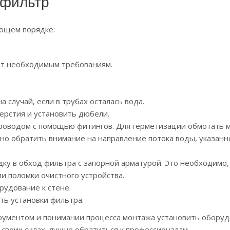
 фильтр
ующем порядке:
ют необходимым требованиям.
 случай, если в трубах осталась вода.
верстия и установить дюбели.
проводом с помощью фитингов. Для герметизации обмотать 
о обратить внимание на направление потока воды, указанно
ку в обход фильтра с запорной арматурой. Это необходимо,
и поломки очистного устройства.
рудование к стене.
ть установки фильтра.
рументом и понимании процесса монтажа установить оборуд
 своих силах, лучше обратиться к профессионалам.