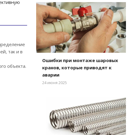
ективную
спределение
й, так и в
й
Ошибки при монтаже шаровых
го объекта.
кранов, которые приводят к
аварии
24 июня 2025