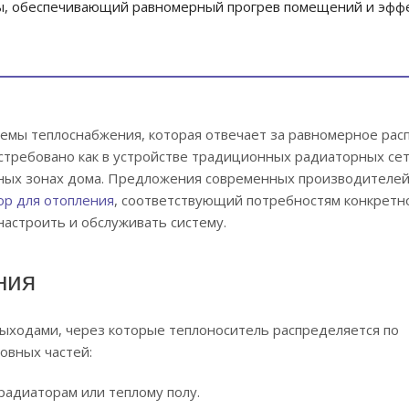
мы, обеспечивающий равномерный прогрев помещений и эфф
стемы теплоснабжения, которая отвечает за равномерное ра
стребовано как в устройстве традиционных радиаторных сете
азных зонах дома. Предложения современных производителе
ор для отопления
, соответствующий потребностям конкретно
астроить и обслуживать систему.
ния
выходами, через которые теплоноситель распределяется по
овных частей:
адиаторам или теплому полу.