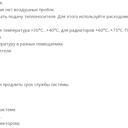
е.
еме нет воздушных пробок.
ать подачу теплоносителя. Для этого используйте расходом
я температура +30°C…+40°C, для радиаторов +60°C...+75°C. 
.
ературу в разных помещениях.
ителя.
и продлить срок службы системы.
истеме.
.
ектором).