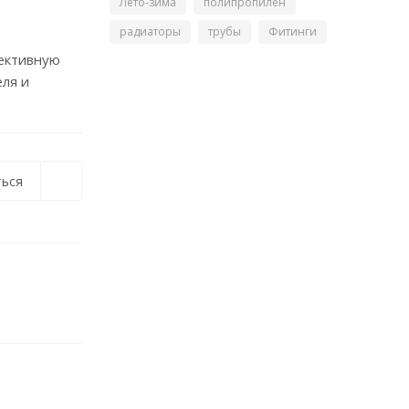
Лето-зима
полипропилен
радиаторы
трубы
Фитинги
ективную
ля и
ься