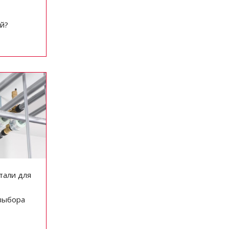
й?
тали для
выбора