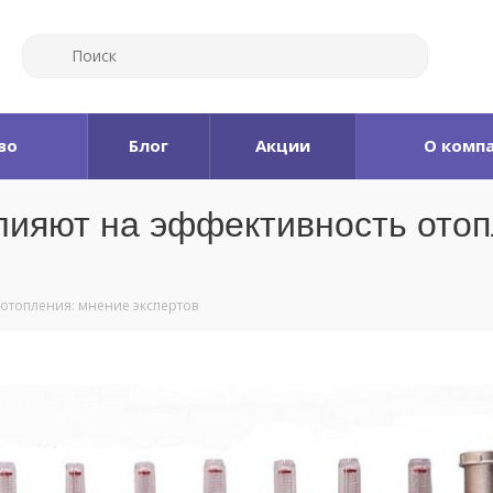
во
Блог
Акции
О комп
лияют на эффективность ото
 отопления: мнение экспертов