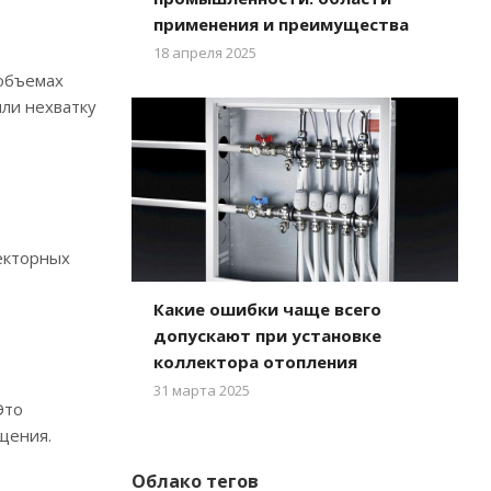
применения и преимущества
18 апреля 2025
 объемах
или нехватку
екторных
Какие ошибки чаще всего
допускают при установке
коллектора отопления
31 марта 2025
Это
щения.
Облако тегов