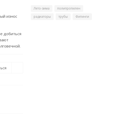
Лето-зима
полипропилен
ный износ
радиаторы
трубы
Фитинги
е добиться
ивают
олговечной.
ься