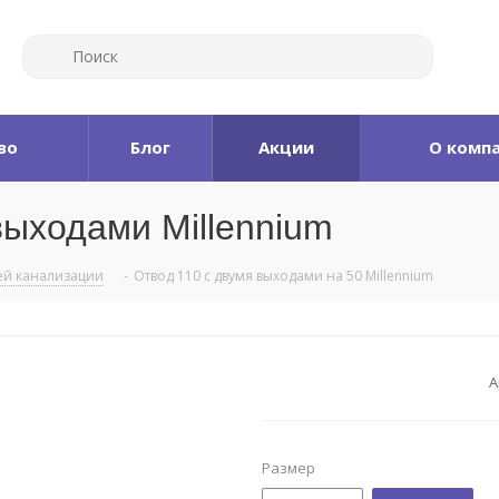
во
Блог
Акции
О комп
выходами Millennium
ей канализации
-
Отвод 110 с двумя выходами на 50 Millennium
А
Размер