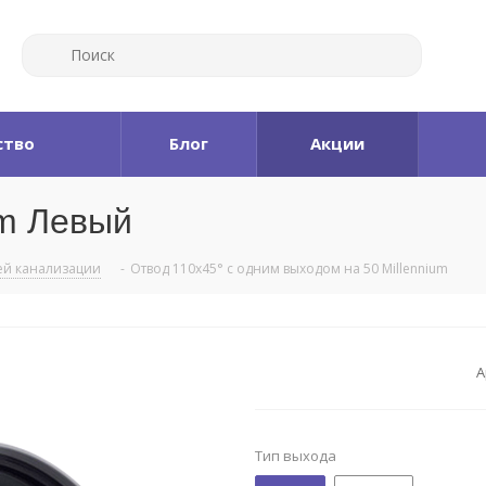
ство
Блог
Акции
um Левый
ей канализации
-
Отвод 110x45° с одним выходом на 50 Millennium
А
Тип выхода