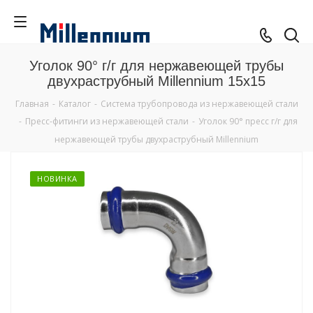
Уголок 90° г/г для нержавеющей трубы
двухраструбный Millennium 15х15
Главная
-
Каталог
-
Система трубопровода из нержавеющей стали
-
Пресс-фитинги из нержавеющей стали
-
Уголок 90° пресс г/г для
нержавеющей трубы двухраструбный Millennium
НОВИНКА