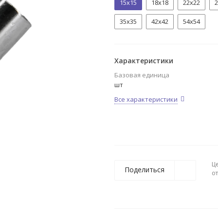
15х15
18х18
22х22
2
35х35
42х42
54х54
Характеристики
Базовая единица
шт
Все характеристики
Ц
Поделиться
о