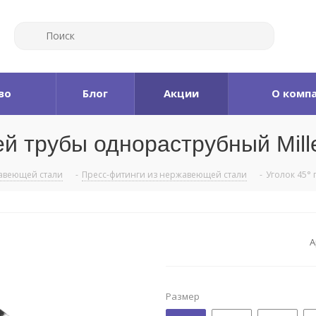
во
Блог
Акции
О комп
й трубы однораструбный Mill
авеющей стали
-
Пресс-фитинги из нержавеющей стали
-
Уголок 45°
А
Размер