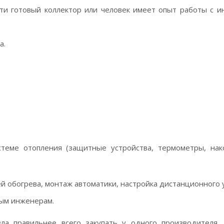
ти готовый коллектор или человек имеет опыт работы с 
а.
стеме отопления (защитные устройства, термометры, нак
 обогрева, монтаж автоматики, настройка дистанционного у
ым инженерам.
ла правильнее всего закупать у одного производителя. 