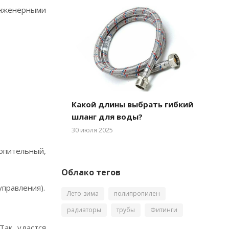
инженерными
Какой длины выбрать гибкий
шланг для воды?
30 июля 2025
опительный,
Облако тегов
правления).
Лето-зима
полипропилен
радиаторы
трубы
Фитинги
Так удастся