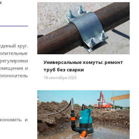
х
диный круг.
топительные
 регулировки
Универсальные хомуты: ремонт
помещения и
труб без сварки
плоноситель
19 сентября 2025
кономить и