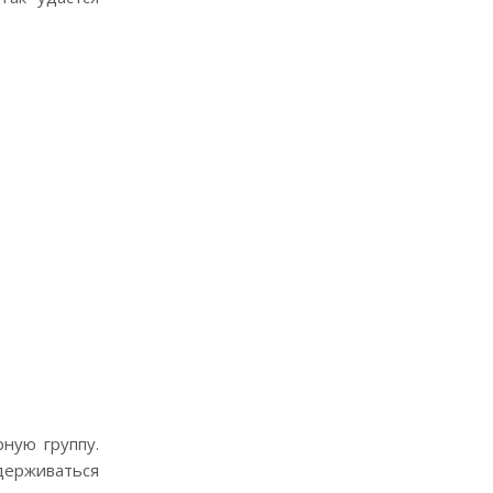
рную группу.
держиваться