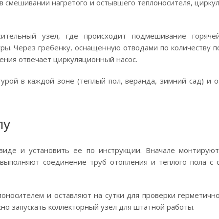
в смешивании нагретого и остывшего теплоносителя, цирку
сительный узел, где происходит подмешивание горяче
ы. Через гребенку, оснащенную отводами по количеству по
ления отвечает циркуляционный насос.
урой в каждой зоне (теплый пол, веранда, зимний сад) и 
пу
иде и установить ее по инструкции. Вначале монтируют
 выполняют соединение труб отопления и теплого пола с 
оносителем и оставляют на сутки для проверки герметично
но запускать коллекторный узел для штатной работы.