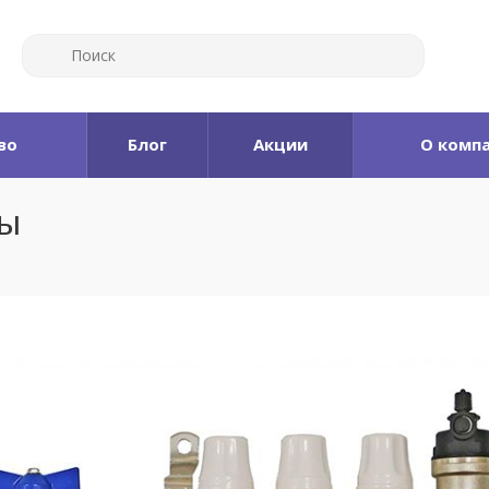
во
Блог
Акции
О комп
пы